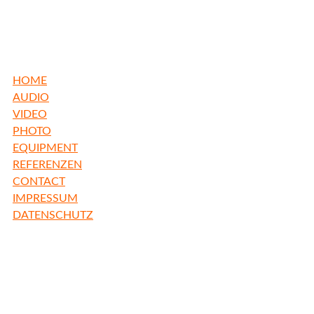
HOME
AUDIO
VIDEO
PHOTO
EQUIPMENT
REFERENZEN
CONTACT
IMPRESSUM
DATENSCHUTZ
freiBadstudio
Inh. Thomas Burlefinger
Freibadstr. 22
81543 München
Germany